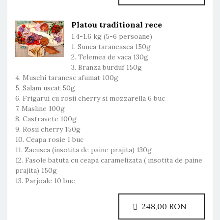
Platou traditional rece
1.4-1.6 kg (5-6 persoane)
1. Sunca taraneasca 150g
2. Telemea de vaca 130g
3. Branza burduf 150g
4. Muschi taranesc afumat 100g
5. Salam uscat 50g
6. Frigarui cu rosii cherry si mozzarella 6 buc
7. Masline 100g
8. Castravete 100g
9. Rosii cherry 150g
10. Ceapa rosie 1 buc
11. Zacusca (insotita de paine prajita) 130g
12. Fasole batuta cu ceapa caramelizata ( insotita de paine
prajita) 150g
13. Parjoale 10 buc
248,00 RON