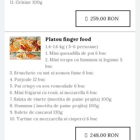
11. Grisine 100g
259,00 RON
Platou finger food
1.4-1.6 kg ( 5-6 persoane)
1. Mini quesadilla de pui 6 buc
2. Mini wraps cu hummus si legume 5
buc
3. Bruschete cu unt si somon fume 6 buc
4. Parjoale 12 buc
5. Pui crispy cu sos remoulade 6 buc
6. Mini frigarui cu rosii, si mozarella 6 buc
7. Salata de vinete (insotita de paine prajita) 100g
8. Hummus ( insotita de paine prajita) 100g
9. Bulete de cascaval 130g
10. Tartine cu mozzarella si ciuperci 6 buc
248,00 RON