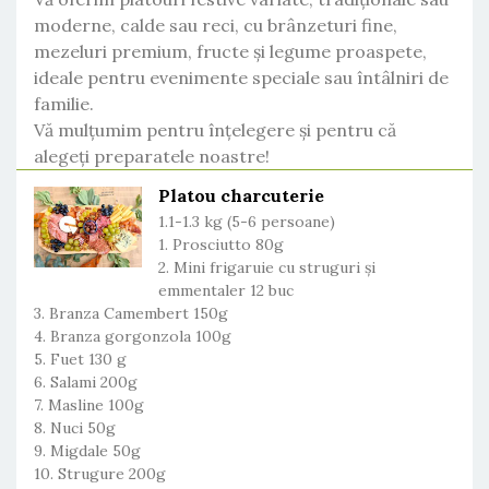
moderne, calde sau reci, cu brânzeturi fine,
mezeluri premium, fructe și legume proaspete,
ideale pentru evenimente speciale sau întâlniri de
familie.
Vă mulțumim pentru înțelegere și pentru că
alegeți preparatele noastre!
Platou charcuterie
1.1-1.3 kg (5-6 persoane)
1. Prosciutto 80g
2. Mini frigaruie cu struguri și
emmentaler 12 buc
3. Branza Camembert 150g
4. Branza gorgonzola 100g
5. Fuet 130 g
6. Salami 200g
7. Masline 100g
8. Nuci 50g
9. Migdale 50g
10. Strugure 200g