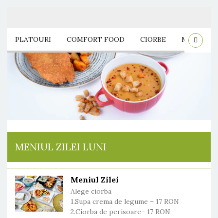
Ofertă
PLATOURI
COMFORT FOOD
CIORBE
MÂNCARE L
MENIUL ZILEI LUNI
Meniul Zilei
Alege ciorba
1.Supa crema de legume – 17 RON
2.Ciorba de perisoare– 17 RON